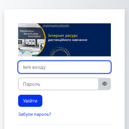
Перейти до головного вмісту
Увійти до Int
Ім’я входу
Пароль
Увійти
Забули пароль?